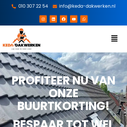
010 307 22 54
info@keda-dakwerken.nl
PROFITEER NU VAN
ONZE
BUURTKORTING!
BESPAAR TOT WEL