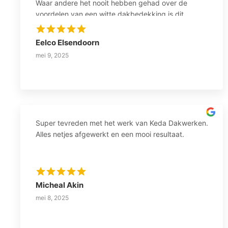
Waar andere het nooit hebben gehad over de
voordelen van een witte dakbedekking is dit
geweldig geplaatst door dit bedrijf. Inmiddels de
eerste kleine regenbuien gehad en het blijft
Eelco Elsendoorn
droog! Bedankt KEDA!
mei 9, 2025
Super tevreden met het werk van Keda Dakwerken.
Alles netjes afgewerkt en een mooi resultaat.
Micheal Akin
mei 8, 2025