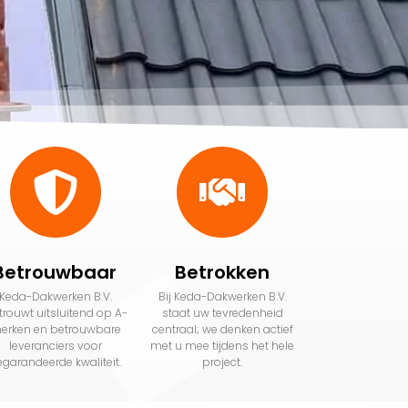
Betrouwbaar
Betrokken
Keda-Dakwerken B.V.
Bij Keda-Dakwerken B.V.
trouwt uitsluitend op A-
staat uw tevredenheid
erken en betrouwbare
centraal; we denken actief
leveranciers voor
met u mee tijdens het hele
egarandeerde kwaliteit.
project.