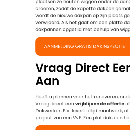
plaatsen ze houten wiggen onder de aa
creëren, zodat de kapotte dakpan gemakk
wordt de nieuwe dakpan op zijn plaats 
verwijderd. Als het gaat om een platte 
dakpannen opgetild met behulp van wigg
AANMELDING GRATIS DAKINSPECTIE
Vraag Direct Een
Aan
Heeft u plannen voor het renoveren, on
Vraag direct een
vrijblijvende offerte
o
Dakwerken B.V. levert altijd maatwerk, o
project van een VvE. Een plat dak, een hel