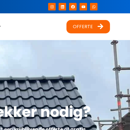
OFFERTE
kker nodig?
ct een
vrijblijvende offerte
of
gratis