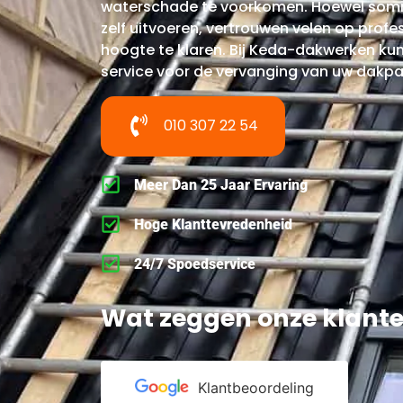
waterschade te voorkomen. Hoewel somm
zelf uitvoeren, vertrouwen velen op prof
hoogte te klaren. Bij Keda-dakwerken ku
service voor de vervanging van uw dakp
010 307 22 54
Meer Dan 25 Jaar Ervaring
Hoge Klanttevredenheid
24/7 Spoedservice
Wat zeggen onze klante
Klantbeoordeling