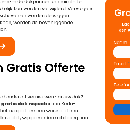
ngrenzende dakpannen om ruimte te
elijk kan worden verwijderd. Vervolgens
Gra
geschoven en worden de wiggen
dakpan, worden de bovenliggende
Laa
en.
een
Naam
 Gratis Offerte
Email
Telefo
derhouden of vernieuwen van uw dak?
f
gratis dakinspectie
aan Keda-
f het nu gaat om één woning of een
lend dak, wij gaan iedere uitdaging aan.