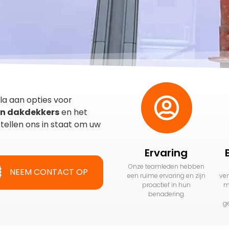
la aan opties voor
en dakdekkers
en het
tellen ons in staat om uw
Ervaring
Onze teamleden hebben
NEEM CONTACT OP
een ruime ervaring en zijn
ver
proactief in hun
m
benadering.
g