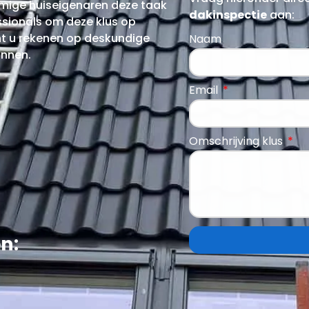
ige huiseigenaren deze taak
dakinspectie
aan:
essionals om deze klus op
nt u rekenen op deskundige
Naam
annen.
Email
Omschrijving klus
n: