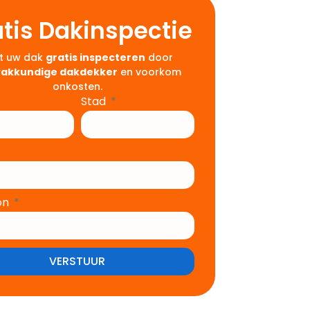
tis Dakinspectie
t uw dak
gratis inspecteren
door
vakkundige dakdekker
en voorkom
onkosten.
Stad
on
VERSTUUR