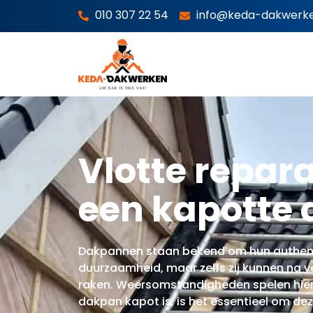
010 307 22 54
info@keda-dakwerke
Vlotte repar
een kapotte
Dakpannen staan bekend om hun authenti
duurzaamheid, maar zelfs zij kunnen na v
raken. Weersomstandigheden spelen hier 
dakpan kapot is, is het essentieel om de