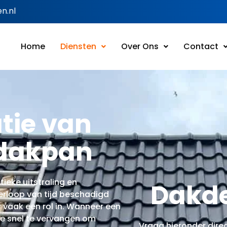
n.nl
Home
Diensten
Over Ons
Contact
atie van
 dakpan
eke uitstraling en
Dakde
erloop van tijd beschadigd
vaak een rol in. Wanneer een
ze snel te vervangen om
Vraag hieronder dire